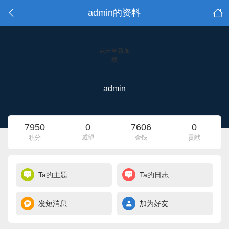
admin的资料
点击重新加
载
admin
7950
0
7606
0
积分
威望
金钱
贡献
Ta的主题
Ta的日志
发短消息
加为好友