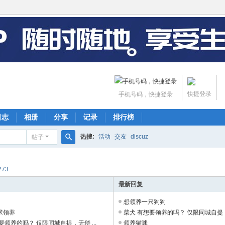
快捷登录
手机号码，快捷登录
日志
相册
分享
记录
排行榜
热搜:
活动
交友
discuz
帖子
搜
索
273
最新回复
想领养一只狗狗
求领养
柴犬 有想要领养的吗？ 仅限同城自提，无
要领养的吗？ 仅限同城自提，无偿 ...
领养猫咪