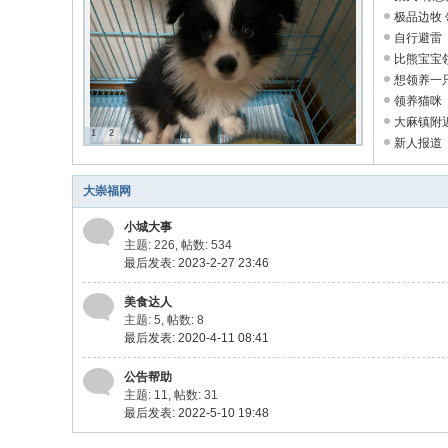
极品边牧 
自行避雷
比熊宝宝
想领养一
领养猫咪
大麻镇附
1
2
新人报道
大崇福网
小城大事
主题: 226
,
帖数: 534
最后发表: 2023-2-27 23:46
美食达人
主题: 5
,
帖数: 8
最后发表: 2020-4-11 08:41
公告帮助
主题: 11
,
帖数: 31
最后发表: 2022-5-10 19:48