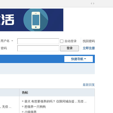
切
换
到
宽
版
用户名
自动登录
找回密码
密码
立即注册
登录
快捷导航
最新回复
热帖
柴犬 有想要领养的吗？ 仅限同城自提，无偿 ...
偿 ...
想领养一只狗狗
小猫领养