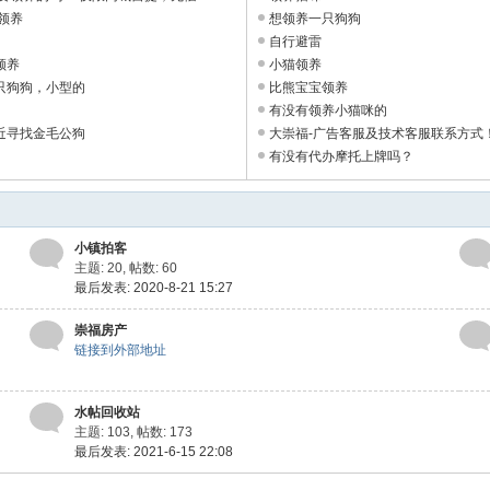
领养
想领养一只狗狗
自行避雷
领养
小猫领养
只狗狗，小型的
比熊宝宝领养
有没有领养小猫咪的
近寻找金毛公狗
大崇福-广告客服及技术客服联系方式！ .
有没有代办摩托上牌吗？
小镇拍客
主题: 20
,
帖数: 60
最后发表: 2020-8-21 15:27
崇福房产
链接到外部地址
水帖回收站
主题: 103
,
帖数: 173
最后发表: 2021-6-15 22:08