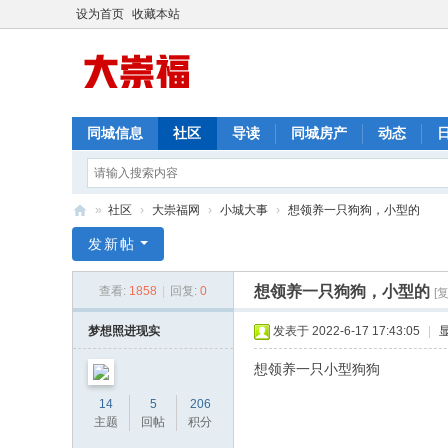
设为首页
收藏本站
同城信息
社区
导读
同城房产
动态
»
社区
›
大崇福网
›
小城大事
›
想领养一只狗狗，小型的
崇
发新帖
福
想领养一只狗狗，小型的
查看:
1858
|
回复:
0
[
网
梦想照进现实
发表于 2022-6-17 17:43:05
|
想领养一只小型狗狗
14
5
206
主题
回帖
积分