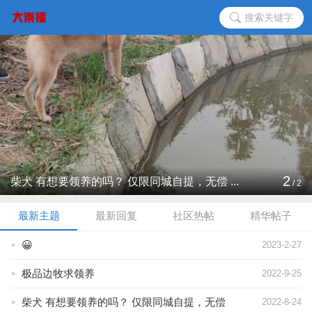
搜索关键字
2
柴犬 有想要领养的吗？ 仅限同城自提，无偿 ...
/
2
最新主题
最新回复
社区热帖
精华帖子
😀
2023-2-27
极品边牧求领养
2022-9-25
柴犬 有想要领养的吗？ 仅限同城自提，无偿
2022-8-24