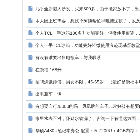
几乎全新懒人沙发，买来300多，由于搬家放不了，出掉1
本人因上班需要，想找个阿姨帮忙早晚接送孩子，以及周末
个人TCL一手冰箱180多升功能完好，轻微使用痕迹，东
个人一手TCL冰箱，功能完好轻微使用痕迹现基督教堂这自
有没有谁要出售电瓶车，与我联系
在崇福 168升
招聘烧饭师傅，男女不限，45-65岁，（最好是崇福本地
出电瓶车一辆
有想要自行车🚴🏻‍♀️的吗，凤凰牌的车子非常好骑有想要
家里水表不对，怀疑水管漏了。咨询一下有懂这方面，可
华硕A480U笔记本办公 配置：i5-7200U + 4GB内存 + 12