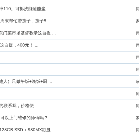
10。可拆洗能睡能坐 ...
帮忙带孩子，孩子8 ...
门菜市场基督教堂这自提 ...
提，400元！ ...
人）只做午饭+晚饭+厨 ...
的联系我，价格便 ...
以上门维修的师傅吗？ ...
8GB SSD + 930MX独显 ...