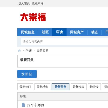
设为首页
收藏本站
同城信息
社区
导读
同城房产
动态
»
导读
›
最新回复
崇
最新回复
福
网
发新帖
最新热门
最新精华
最新回复
最新发表
抢沙发
我
标题
招平车师傅