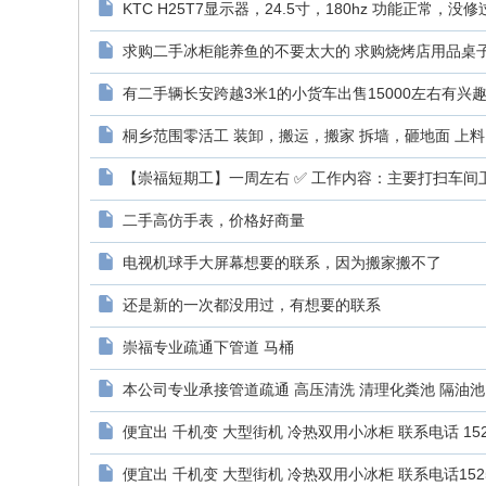
KTC H25T7显示器，24.5寸，180hz 功能正常，没修
求购二手冰柜能养鱼的不要太大的 求购烧烤店用品桌子椅子
有二手辆长安跨越3米1的小货车出售15000左右有兴趣的
桐乡范围零活工 装卸，搬运，搬家 拆墙，砸地面 上料 拉
【崇福短期工】一周左右 ✅ 工作内容：主要打扫车间卫生，
二手高仿手表，价格好商量
电视机球手大屏幕想要的联系，因为搬家搬不了
还是新的一次都没用过，有想要的联系
崇福专业疏通下管道 马桶
本公司专业承接管道疏通 高压清洗 清理化粪池 隔油池，
便宜出 千机变 大型街机 冷热双用小冰柜 联系电话 152573
便宜出 千机变 大型街机 冷热双用小冰柜 联系电话152573