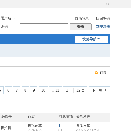
切
换
用户名
自动登录
找回密码
到
宽
密码
立即注册
登录
版
快捷导航
订阅
5
6
7
8
9
10
... 12
/ 12 页
下一页
版块/圈子
作者
回复/查看
最后发表
振飞皮草
1
振飞皮草
求职招聘
2026-6-20
54
2026-6-29 12:51