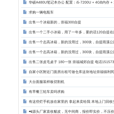
华硕A480U笔记本办公 配置：i5-7200U + 4GB内存 + 12
求购一辆电瓶车
出售一个冰箱新的，崇福300自提
出售一个二手小冰箱，用了一年多，要的话120自提在建
出售一个志高冰箱，新的没用过，300块，自提雨溪公园
出售一个志高冰箱，新的没用过，300块，自提雨溪公园
出售二张皮毛桌子 180一张 崇福城郊自提 电话151573882
自家小区附近门面房出租可做仓库这块地址崇福镇利民路
大台面服装样板切割机
有早餐三轮车卖吗求购
有这些烂手机放在家里的 拿起来卖给我 本地上门回收变废为宝
📲源头厂家直收貂皮，无中间商，报价即实价，不压价、不