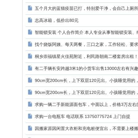
五个月大的蓝猫疫苗已打，特别爱干净，会自己上厕所，
志高冰箱，低价出80元
智能锁安装 个人合作简介 本人专业从事智能锁安装、维
找个烧饭阿姨、每天两餐，三口之家，工作轻松、要求阿
桐乡崇福镇星火佳苑附近，利民路朝南二楼套房出租！二
有二手辆长安跨越3米1的小货车出售13000左右有兴趣的
90cm宽200cm长，上下双层120元出。小孩睡觉用的，现
90cm宽200cm长，上下双层120元出。小孩睡觉用的，现
求购一辆二手新能源面包车，中面以上，价格3万左右的，
求购一台电瓶车 电话联系 13750775724 上门自提
因搬家原因闲置大衣柜和充电桩便宜出，不需要上楼搬，已