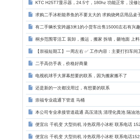
KTC H25T7显示器，24.5寸，180hz 功能正常，没修
求购二手冰柜能养鱼的不要太大的 求购烧烤店用品桌子椅子
有二手辆长安跨越3米1的小货车出售15000左右有兴趣的
桐乡范围零活工 装卸，搬运，搬家 拆墙，砸地面 上料 拉
【崇福短期工】一周左右 ✅ 工作内容：主要打扫车间卫生，
二手高仿手表，价格好商量
电视机球手大屏幕想要的联系，因为搬家搬不了
还是新的一次都没用过，有想要的联系
崇福专业疏通下管道 马桶
本公司专业承接管道疏通 高压清洗 清理化粪池 隔油池，
便宜出 千机变 大型街机 冷热双用小冰柜 联系电话 152573
便宜出 千机变 大型街机 冷热双用小冰柜 联系电话152573