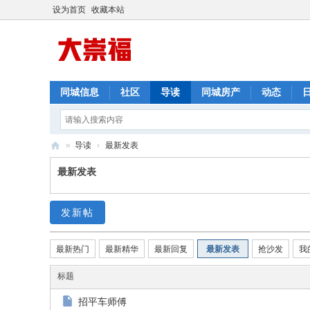
设为首页
收藏本站
同城信息
社区
导读
同城房产
动态
»
导读
›
最新发表
崇
最新发表
福
网
发新帖
最新热门
最新精华
最新回复
最新发表
抢沙发
我
标题
招平车师傅