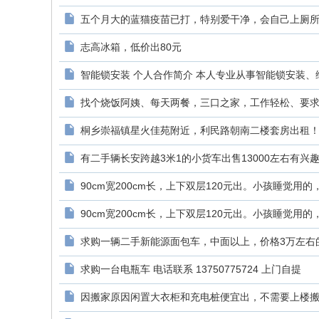
五个月大的蓝猫疫苗已打，特别爱干净，会自己上厕所，
志高冰箱，低价出80元
智能锁安装 个人合作简介 本人专业从事智能锁安装、维
找个烧饭阿姨、每天两餐，三口之家，工作轻松、要求阿
桐乡崇福镇星火佳苑附近，利民路朝南二楼套房出租！二
有二手辆长安跨越3米1的小货车出售13000左右有兴趣的
90cm宽200cm长，上下双层120元出。小孩睡觉用的，现
90cm宽200cm长，上下双层120元出。小孩睡觉用的，现
求购一辆二手新能源面包车，中面以上，价格3万左右的，
求购一台电瓶车 电话联系 13750775724 上门自提
因搬家原因闲置大衣柜和充电桩便宜出，不需要上楼搬，已