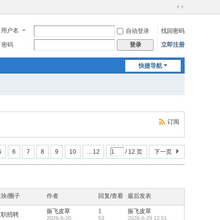
切
换
用户名
自动登录
找回密码
到
宽
密码
立即注册
登录
版
快捷导航
订阅
5
6
7
8
9
10
... 12
/ 12 页
下一页
版块/圈子
作者
回复/查看
最后发表
振飞皮草
1
振飞皮草
求职招聘
2026-6-20
53
2026-6-29 12:51