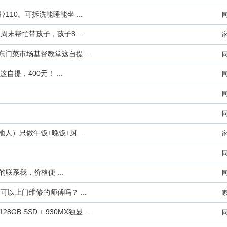
10。可拆洗能睡能坐 ...
帮忙带孩子，孩子8 ...
门菜市场基督教堂这自提 ...
提，400元！ ...
人）只做午饭+晚饭+厨 ...
的联系我，价格便 ...
以上门维修的师傅吗？ ...
8GB SSD + 930MX独显 ...