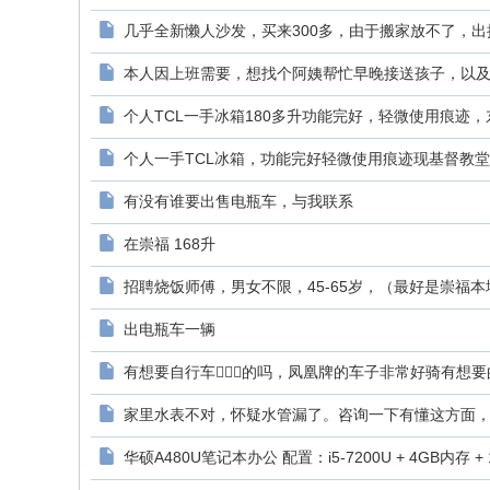
几乎全新懒人沙发，买来300多，由于搬家放不了，出掉1
本人因上班需要，想找个阿姨帮忙早晚接送孩子，以及周末
个人TCL一手冰箱180多升功能完好，轻微使用痕迹，东
个人一手TCL冰箱，功能完好轻微使用痕迹现基督教堂这自
有没有谁要出售电瓶车，与我联系
在崇福 168升
招聘烧饭师傅，男女不限，45-65岁，（最好是崇福本地
出电瓶车一辆
有想要自行车🚴🏻‍♀️的吗，凤凰牌的车子非常好骑有想要
家里水表不对，怀疑水管漏了。咨询一下有懂这方面，可
华硕A480U笔记本办公 配置：i5-7200U + 4GB内存 + 12