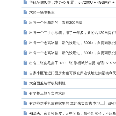
华硕A480U笔记本办公 配置：i5-7200U + 4GB内存 + 12
求购一辆电瓶车
出售一个冰箱新的，崇福300自提
出售一个二手小冰箱，用了一年多，要的话120自提在建
出售一个志高冰箱，新的没用过，300块，自提雨溪公园
出售一个志高冰箱，新的没用过，300块，自提雨溪公园
出售二张皮毛桌子 180一张 崇福城郊自提 电话151573882
自家小区附近门面房出租可做仓库这块地址崇福镇利民路
大台面服装样板切割机
有早餐三轮车卖吗求购
有这些烂手机放在家里的 拿起来卖给我 本地上门回收变废为宝
📲源头厂家直收貂皮，无中间商，报价即实价，不压价、不