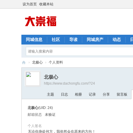
设为首页
收藏本站
同城信息
社区
导读
同城房产
动态
›
北极心
›
个人资料
崇
北极心
福
https://www.dachongfu.com/?24
网
主题
日志
相册
记录
分享
留言板
北极心
(UID: 24)
邮箱状态
未验证
个人签名
无论你身处何方，我依然会在原来的方向！