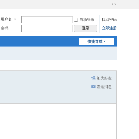
切
换
用户名
自动登录
找回密码
到
宽
密码
立即注册
登录
版
快捷导航
加为好友
发送消息