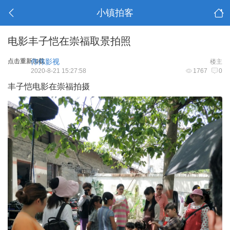
小镇拍客
电影丰子恺在崇福取景拍照
点击重新加载
伟伟影视
楼主
2020-8-21 15:27:58
1767
0
丰子恺电影在崇福拍摄