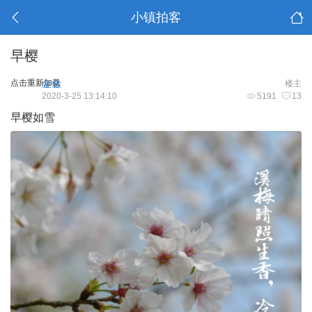
小镇拍客
早樱
点击重新加载
金金
楼主
2020-3-25 13:14:10
5191
13
早樱如雪